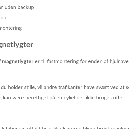
ter uden backup
kup
montering
gnetlygter
f
magnetlygter
er til fastmontering for enden af hjulnav
du holder stille, vil andre trafikanter have svært ved at 
og kan være berettiget på en cykel der ikke bruges ofte.