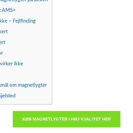
ht AMS+
kke – Fejlfinding
kert
ert
or
virker ikke
gsmål om magnetlygter
jelsted
KØB MAGNETLYGTER I HØJ KVALITET HER