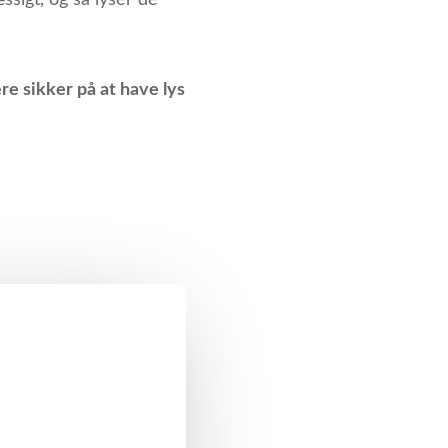
ssigt, og så lyser de
ære sikker på at have lys