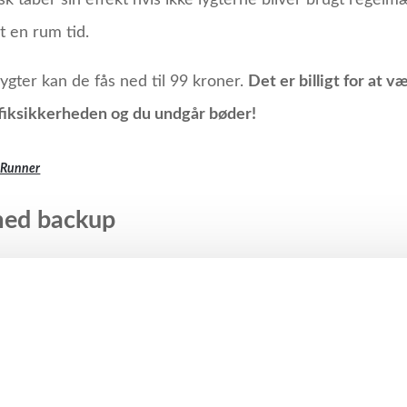
k taber sin effekt hvis ikke lygterne bliver brugt regelmæ
rt en rum tid.
 lygter kan de fås ned til 99 kroner.
Det er billigt for at v
afiksikkerheden og du undgår bøder!
eRunner
med backup