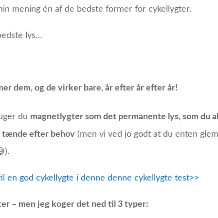
in mening én af de bedste former for cykellygter.
 bedste lys…
er dem, og de virker bare, år efter år efter år!
ruger du
magnetlygter som det permanente lys, som du al
n tænde efter behov
(men vi ved jo godt at du enten gle
).
il en god cykellygte i denne denne cykellygte test>>
ter – men jeg koger det ned til 3 typer: