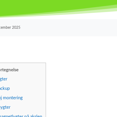
ecember 2025
rtegnelse
gter
ackup
j montering
lygter
magnetlygter på akslen